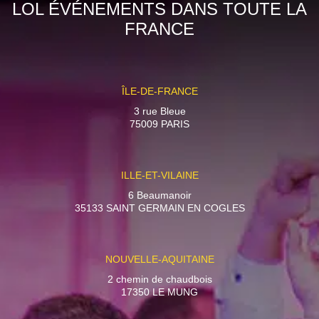
LOL ÉVÉNEMENTS DANS TOUTE LA
FRANCE
ÎLE-DE-FRANCE
3 rue Bleue
75009 PARIS
ILLE-ET-VILAINE
6 Beaumanoir
35133 SAINT GERMAIN EN COGLES
NOUVELLE-AQUITAINE
2 chemin de chaudbois
17350 LE MUNG