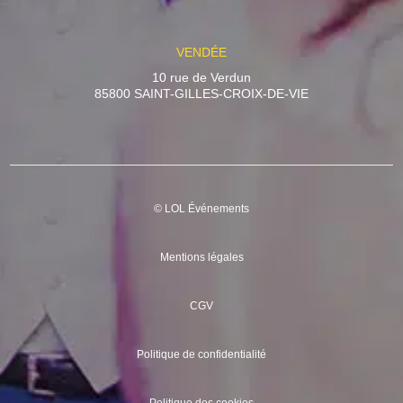
VENDÉE
10 rue de Verdun
85800 SAINT-GILLES-CROIX-DE-VIE
© LOL Événements
Mentions légales
CGV
Politique de confidentialité