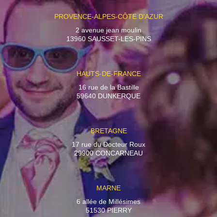
PROVENCE-ALPES-CÔTE D'AZUR
2 avenue jean moulin
13960 SAUSSET-LES-PINS
HAUTS-DE-FRANCE
16 rue de la Bastille
59640 DUNKERQUE
BRETAGNE
17 rue du Docteur Roux
29900 CONCARNEAU
MARNE
6 allée de Millésimes
51530 PIERRY