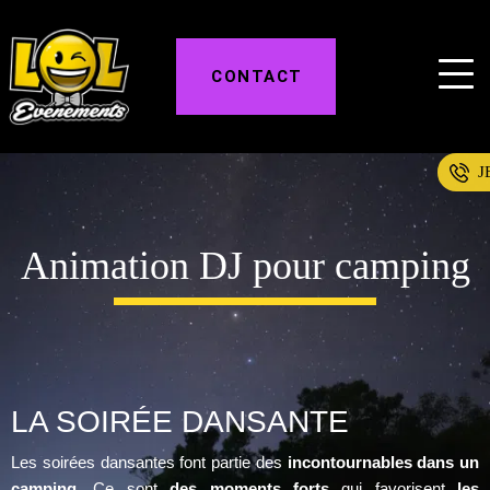
CONTACT
J
Animation DJ pour camping
LA SOIRÉE DANSANTE
Les soirées dansantes font partie des
incontournables dans un
camping
. Ce sont
des moments forts
qui favorisent
les