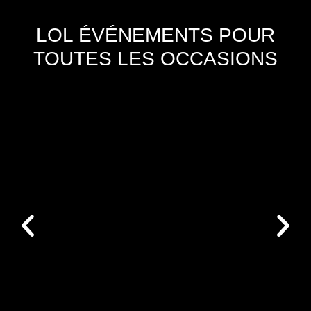
LOL ÉVÉNEMENTS POUR
TOUTES LES OCCASIONS
LES ERREURS À ÉVITER LORS DE
L’ORGANISATION D’UNE SOIRÉE
ANIMÉE
Actualités
,
animations
Les erreurs à éviter lors de l’organisation d’une
soirée animée Préparer une soirée animée, c’est
tout un art. Entre le lieu, l’ambiance, les invités et
les imprévus, il y a