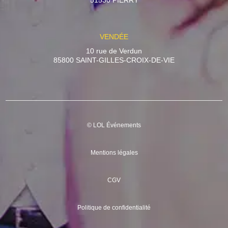
51530 PIERRY
VENDÉE
10 rue de Verdun
85800 SAINT-GILLES-CROIX-DE-VIE
© LOL Événements
Mentions légales
CGV
Politique de confidentialité