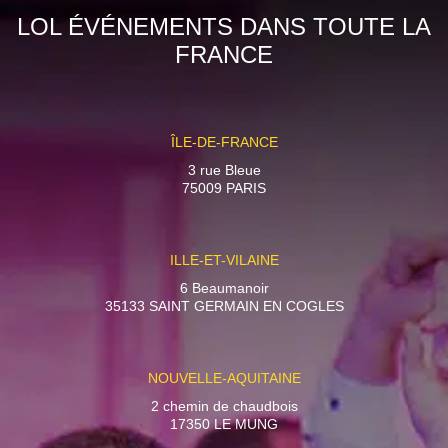
LOL ÉVÉNEMENTS DANS TOUTE LA
FRANCE
ÎLE-DE-FRANCE
3 rue Bleue
75009 PARIS
ILLE-ET-VILAINE
6 Beaumanoir
35133 SAINT GERMAIN EN COGLES
NOUVELLE-AQUITAINE
2 chemin de chaudbois
17350 LE MUNG