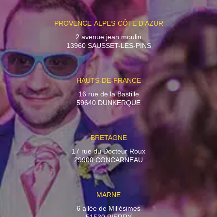
PROVENCE-ALPES-CÔTE D'AZUR
2 avenue jean moulin
13960 SAUSSET-LES-PINS
HAUTS-DE-FRANCE
16 rue de la Bastille
59640 DUNKERQUE
BRETAGNE
17 rue du Docteur Roux
29900 CONCARNEAU
MARNE
6 allée de Millésimes