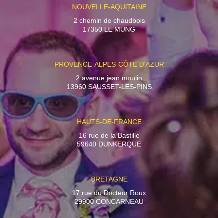
NOUVELLE-AQUITAINE
2 chemin de chaudbois
17350 LE MUNG
PROVENCE-ALPES-CÔTE D'AZUR
2 avenue jean moulin
13960 SAUSSET-LES-PINS
HAUTS-DE-FRANCE
16 rue de la Bastille
59640 DUNKERQUE
BRETAGNE
17 rue du Docteur Roux
29900 CONCARNEAU