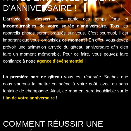
D’ANNIVERSAIRE !
L’arrivée du dessert
faire partie des temps forts et
incontournables de votre soirée d’anniversaire
. Tous les
appareils photos seront braqués sur vous. C’est pourquoi, il est
important que vous organisiez
ce moment
! En effet, vous devez
prévoir une animation arrivée du gâteau anniversaire afin d’en
faire un moment mémorable. Pour ce faire, vous pouvez faire
confiance à notre
agence d’événementiel
!
La première part de gâteau
vous est réservée. Sachez que
nous saurons la mettre en scène à votre goût, avec ou sans
fontaine de champagne. Ainsi, ce moment sera inoubliable sur le
film de votre anniversaire
!
COMMENT RÉUSSIR UNE