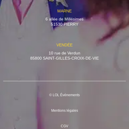
MARNE
6 allée de Millésimes
51530 PIERRY
VENDÉE
10 rue de Verdun
85800 SAINT-GILLES-CROIX-DE-VIE
© LOL Événements
Mentions légales
CGV