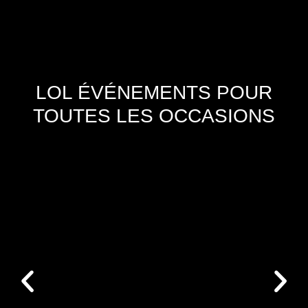
LOL ÉVÉNEMENTS POUR
TOUTES LES OCCASIONS
ANIMATION MAGIE COMIQUE POUR
ANNIVERSAIRE ! – LOL
ÉVÉNEMENTS
Anniversaire
Animation magie comique pour votre
anniversaire Humour et magie pour votre
anniversaire Même les meilleures soirées