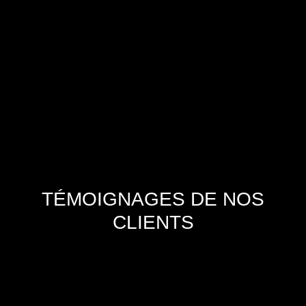
peuvent subir des moments de creux ! Pour
éviter que cela n’arrive durant le
+
TÉMOIGNAGES DE NOS
CLIENTS