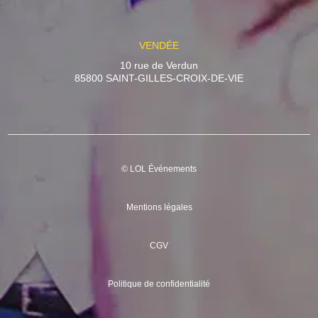
VENDÉE
10 rue de Verdun
85800 SAINT-GILLES-CROIX-DE-VIE
© LOL Événements
Mentions légales
CGV
Politique de confidentialité