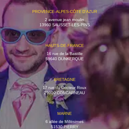
PROVENCE-ALPES-CÔTE D'AZUR
2 avenue jean moulin
13960 SAUSSET-LES-PINS
HAUTS-DE-FRANCE
16 rue de la Bastille
59640 DUNKERQUE
BRETAGNE
17 rue du Docteur Roux
29900 CONCARNEAU
MARNE
6 allée de Millésimes
51530 PIERRY