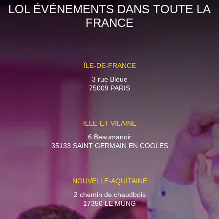
LOL ÉVÉNEMENTS DANS TOUTE LA
FRANCE
ÎLE-DE-FRANCE
3 rue Bleue
75009 PARIS
ILLE-ET-VILAINE
6 Beaumanoir
35133 SAINT GERMAIN EN COGLES
NOUVELLE-AQUITAINE
2 chemin de chaudbois
17350 LE MUNG