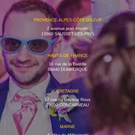
PROVENCE-ALPES-CÔTE D'AZUR
2 avenue jean moulin
13960 SAUSSET-LES-PINS
HAUTS-DE-FRANCE
16 rue de la Bastille
59640 DUNKERQUE
BRETAGNE
17 rue du Docteur Roux
29900 CONCARNEAU
MARNE