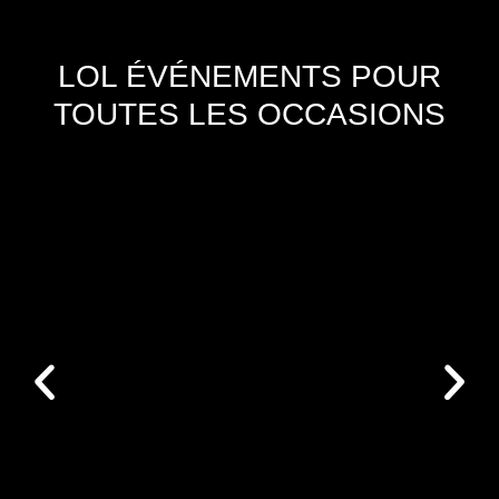
LOL ÉVÉNEMENTS POUR
TOUTES LES OCCASIONS
SOIRÉE FLUO POUR ENTREPRISE /
CE – LOL ÉVÉNEMENTS
CE & Entreprise
Soirée Fluo pour entreprise & CE Qu’est-ce
qu’une soirée fluo ? Vous souhaitez organiser un
évènement original au sein de votre entreprise ?
Nous pouvons vous proposer l’animation d’une
soirée