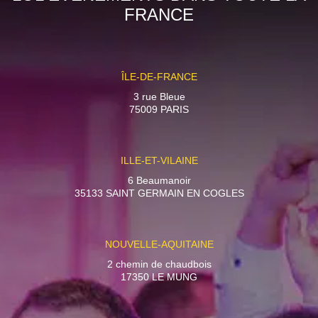
FRANCE
ÎLE-DE-FRANCE
3 rue Bleue
75009 PARIS
ILLE-ET-VILAINE
6 Beaumanoir
35133 SAINT GERMAIN EN COGLES
NOUVELLE-AQUITAINE
2 chemin de chaudbois
17350 LE MUNG