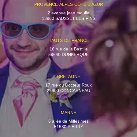
PROVENCE-ALPES-CÔTE D'AZUR
2 avenue jean moulin
13960 SAUSSET-LES-PINS
HAUTS-DE-FRANCE
16 rue de la Bastille
59640 DUNKERQUE
BRETAGNE
17 rue du Docteur Roux
29900 CONCARNEAU
MARNE
6 allée de Millésimes
51530 PIERRY