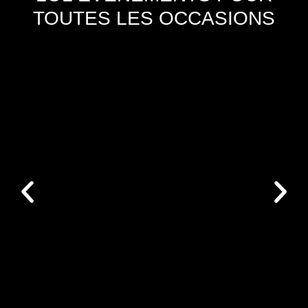
TOUTES LES OCCASIONS
ANIMATION ORIGINALE MARIAGE
Actualités
,
Mariage
Animation originale mariage Un mariage
représente l’union de deux âmes sœurs, une
célébration d’amour et de partage qui mérite
d’être immortalisée de la manière la plus
mémorable qui soit. Dans
+