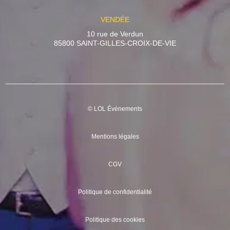
VENDÉE
10 rue de Verdun
85800 SAINT-GILLES-CROIX-DE-VIE
© LOL Événements
Mentions légales
CGV
Politique de confidentialité
Politique des cookies