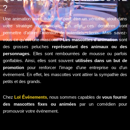
?
Une animation avec mascotte peut être un véritable atout dans
votre stratégie commerciale. En effet, ces dernières vont
permettre d’attirer l’attention de potentiels clients. Mais savez-
vous ce qu’est une mascotte ?
Les mascottes d’animation
sont
des grosses peluches
représentant des animaux ou des
personnages
. Elles sont rembourrées de mousse ou parfois
gonflables. Ainsi, elles sont souvent
utilisées dans un but de
promotion
pour renforcer l’image d’une entreprise ou d’un
événement. En effet, les mascottes vont attirer la sympathie des
petits et des grands.
Chez
Lol Événements
, nous sommes capables de
vous fournir
des mascottes fixes ou animées
par un comédien pour
promouvoir votre événement.