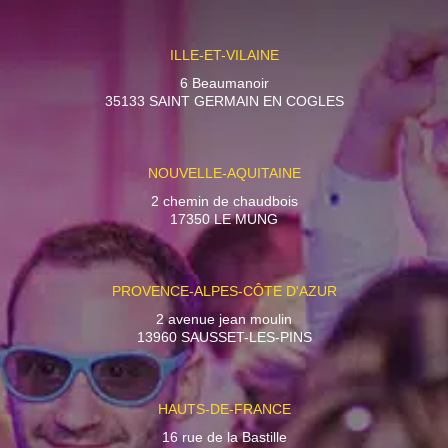
ILLE-ET-VILAINE
6 Beaumanoir
35133 SAINT GERMAIN EN COGLES
NOUVELLE-AQUITAINE
2 chemin de chaudbois
17350 LE MUNG
PROVENCE-ALPES-CÔTE D'AZUR
2 avenue jean moulin
13960 SAUSSET-LES-PINS
HAUTS-DE-FRANCE
16 rue de la Bastille