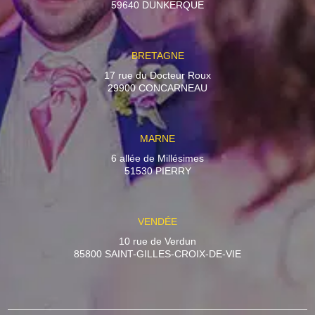
59640 DUNKERQUE
BRETAGNE
17 rue du Docteur Roux
29900 CONCARNEAU
MARNE
6 allée de Millésimes
51530 PIERRY
VENDÉE
10 rue de Verdun
85800 SAINT-GILLES-CROIX-DE-VIE