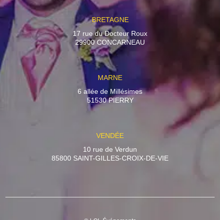
BRETAGNE
17 rue du Docteur Roux
29900 CONCARNEAU
MARNE
6 allée de Millésimes
51530 PIERRY
VENDÉE
10 rue de Verdun
85800 SAINT-GILLES-CROIX-DE-VIE