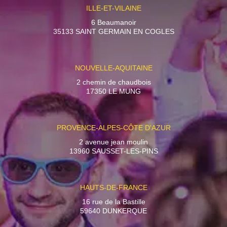
ILLE-ET-VILAINE
6 Beaumanoir
35133 SAINT GERMAIN EN COGLES
NOUVELLE-AQUITAINE
2 chemin de chaudbois
17350 LE MUNG
PROVENCE-ALPES-CÔTE D'AZUR
2 avenue jean moulin
13960 SAUSSET-LES-PINS
HAUTS-DE-FRANCE
16 rue de la Bastille
59640 DUNKERQUE